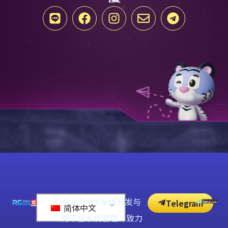
专注于APP系统开发与
Telegram
简体中文
跨平台系统管理，致力