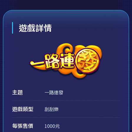
遊戲詳情
主題
一路連發
遊戲類型
刮刮樂
每張售價
1000元