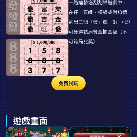
一路連發塔刮刮樂遊戲中，
在任一直線、橫線或對角線
刮出三個「發」或「8」，即
可獲得該局獎金欄金額（不
可跨局兌獎）。
免費試玩
遊戲畫面