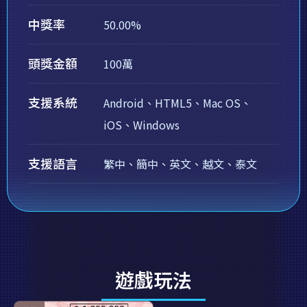
中獎率
50.00%
頭獎金額
100萬
支援系統
Android、HTML5、Mac OS、
iOS、Windows
支援語言
繁中、簡中、英文、越文、泰文
遊戲玩法