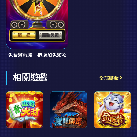
免費遊戲賭一把增加免遊次
數
相關遊戲
全部遊戲