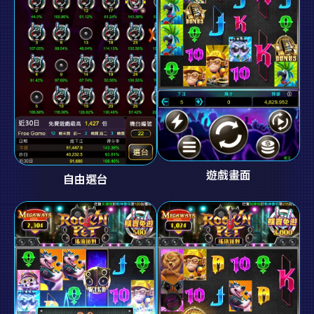
遊戲畫面
自由選台