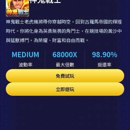
神鬼戰士老虎機將帶你穿越時空，回到古羅馬帝國的輝煌
時代。你將化身為英勇無畏的角鬥士，在競技場的黃沙中
與猛獸搏鬥，為榮耀、財富和自由而戰。
MEDIUM
68000X
98.90%
波動率
最大倍數
返還率​
免費試玩
立即遊玩